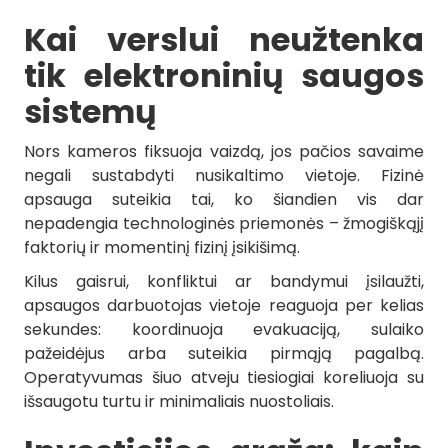
Kai verslui neužtenka
tik elektroninių saugos
sistemų
Nors kameros fiksuoja vaizdą, jos pačios savaime
negali sustabdyti nusikaltimo vietoje. Fizinė
apsauga suteikia tai, ko šiandien vis dar
nepadengia technologinės priemonės – žmogiškąjį
faktorių ir momentinį fizinį įsikišimą.
Kilus gaisrui, konfliktui ar bandymui įsilaužti,
apsaugos darbuotojas vietoje reaguoja per kelias
sekundes: koordinuoja evakuaciją, sulaiko
pažeidėjus arba suteikia pirmąją pagalbą.
Operatyvumas šiuo atveju tiesiogiai koreliuoja su
išsaugotu turtu ir minimaliais nuostoliais.