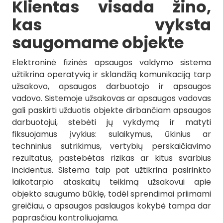
Klientas visada žino,
kas vyksta
saugomame objekte
Elektroninė fizinės apsaugos valdymo sistema
užtikrina operatyvią ir sklandžią komunikaciją tarp
užsakovo, apsaugos darbuotojo ir apsaugos
vadovo. Sistemoje užsakovas ar apsaugos vadovas
gali paskirti užduotis objekte dirbančiam apsaugos
darbuotojui, stebėti jų vykdymą ir matyti
fiksuojamus įvykius: sulaikymus, ūkinius ar
techninius sutrikimus, vertybių perskaičiavimo
rezultatus, pastebėtas rizikas ar kitus svarbius
incidentus. Sistema taip pat užtikrina pasirinkto
laikotarpio ataskaitų teikimą užsakovui apie
objekto saugumo būklę, todėl sprendimai priimami
greičiau, o apsaugos paslaugos kokybė tampa dar
paprasčiau kontroliuojama.