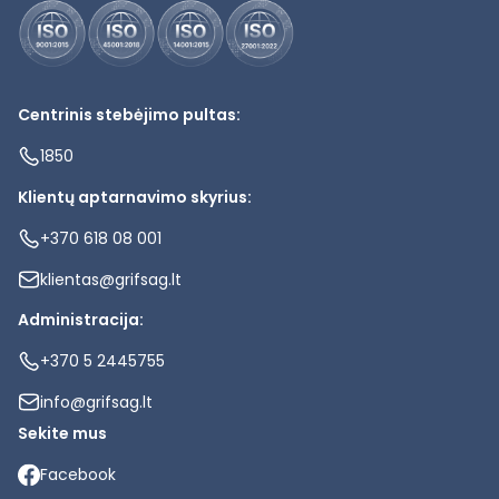
Centrinis stebėjimo pultas:
1850
Klientų aptarnavimo skyrius:
+370 618 08 001
klientas@grifsag.lt
Administracija:
+370 5 2445755
info@grifsag.lt
Sekite mus
Facebook