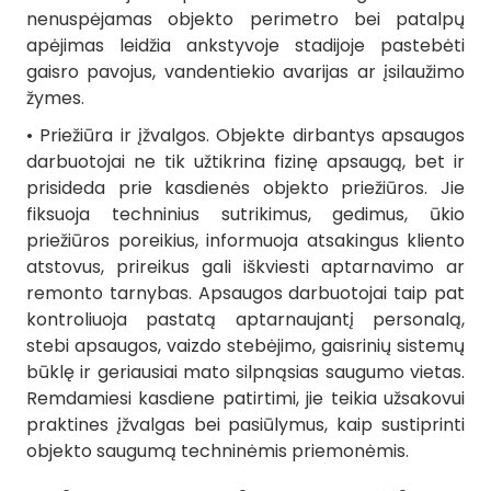
nenuspėjamas objekto perimetro bei patalpų
apėjimas leidžia ankstyvoje stadijoje pastebėti
gaisro pavojus, vandentiekio avarijas ar įsilaužimo
žymes.
• Priežiūra ir įžvalgos. Objekte dirbantys apsaugos
darbuotojai ne tik užtikrina fizinę apsaugą, bet ir
prisideda prie kasdienės objekto priežiūros. Jie
fiksuoja techninius sutrikimus, gedimus, ūkio
priežiūros poreikius, informuoja atsakingus kliento
atstovus, prireikus gali iškviesti aptarnavimo ar
remonto tarnybas. Apsaugos darbuotojai taip pat
kontroliuoja pastatą aptarnaujantį personalą,
stebi apsaugos, vaizdo stebėjimo, gaisrinių sistemų
būklę ir geriausiai mato silpnąsias saugumo vietas.
Remdamiesi kasdiene patirtimi, jie teikia užsakovui
praktines įžvalgas bei pasiūlymus, kaip sustiprinti
objekto saugumą techninėmis priemonėmis.