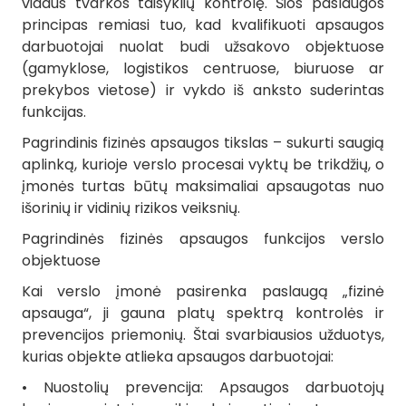
vidaus tvarkos taisyklių kontrolę. Šios paslaugos
principas remiasi tuo, kad kvalifikuoti apsaugos
darbuotojai nuolat budi užsakovo objektuose
(gamyklose, logistikos centruose, biuruose ar
prekybos vietose) ir vykdo iš anksto suderintas
funkcijas.
Pagrindinis fizinės apsaugos tikslas – sukurti saugią
aplinką, kurioje verslo procesai vyktų be trikdžių, o
įmonės turtas būtų maksimaliai apsaugotas nuo
išorinių ir vidinių rizikos veiksnių.
Pagrindinės fizinės apsaugos funkcijos verslo
objektuose
Kai verslo įmonė pasirenka paslaugą „fizinė
apsauga“, ji gauna platų spektrą kontrolės ir
prevencijos priemonių. Štai svarbiausios užduotys,
kurias objekte atlieka apsaugos darbuotojai:
• Nuostolių prevencija: Apsaugos darbuotojų