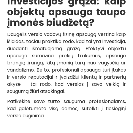
Investicijos grąža: kaip
objektų apsauga taupo
įmonės biudžetą?
Daugelis verslo vadovų fizinę apsaugą vertina kaip
išlaidas, tačiau praktika rodo, kad tai yra investicija,
duodanti išmatuojamą grąžą. Efektyvi objektų
apsauga sumažina prekių trūkumus, apsaugo
brangią įrangą, kitą įmonių turą nuo vagysčių ar
vandalizmo. Be to, profesionali apsauga turi įtakos
ir verslo reputacijai ir įvaizdžiui klientų ir partnerių
akyse – tai rodo, kad verslas į savo veiklą ir
saugumą žiūri atsakingai.
Patikėkite savo turto saugumą profesionalams,
kad galėtumėte visą dėmesį sutelkti į tiesioginį
verslo auginimą.