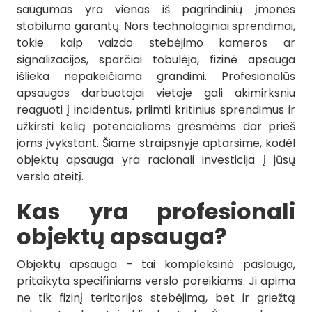
saugumas yra vienas iš pagrindinių įmonės
stabilumo garantų. Nors technologiniai sprendimai,
tokie kaip vaizdo stebėjimo kameros ar
signalizacijos, sparčiai tobulėja, fizinė apsauga
išlieka nepakeičiama grandimi. Profesionalūs
apsaugos darbuotojai vietoje gali akimirksniu
reaguoti į incidentus, priimti kritinius sprendimus ir
užkirsti kelią potencialioms grėsmėms dar prieš
joms įvykstant. Šiame straipsnyje aptarsime, kodėl
objektų apsauga yra racionali investicija į jūsų
verslo ateitį.
Kas yra profesionali
objektų apsauga?
Objektų apsauga – tai kompleksinė paslauga,
pritaikyta specifiniams verslo poreikiams. Ji apima
ne tik fizinį teritorijos stebėjimą, bet ir griežtą