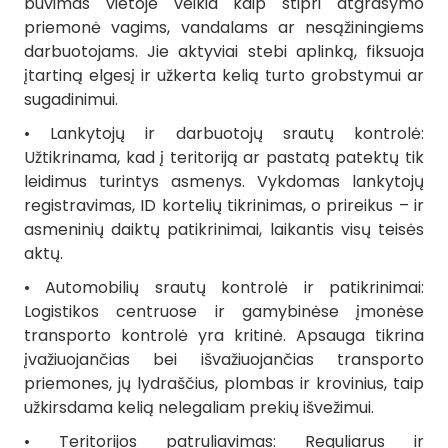
buvimas vietoje veikia kaip stipri atgrasymo
priemonė vagims, vandalams ar nesąžiningiems
darbuotojams. Jie aktyviai stebi aplinką, fiksuoja
įtartiną elgesį ir užkerta kelią turto grobstymui ar
sugadinimui.
• Lankytojų ir darbuotojų srautų kontrolė:
Užtikrinama, kad į teritoriją ar pastatą patektų tik
leidimus turintys asmenys. Vykdomas lankytojų
registravimas, ID kortelių tikrinimas, o prireikus – ir
asmeninių daiktų patikrinimai, laikantis visų teisės
aktų.
• Automobilių srautų kontrolė ir patikrinimai:
Logistikos centruose ir gamybinėse įmonėse
transporto kontrolė yra kritinė. Apsauga tikrina
įvažiuojančias bei išvažiuojančias transporto
priemones, jų lydraščius, plombas ir krovinius, taip
užkirsdama kelią nelegaliam prekių išvežimui.
• Teritorijos patruliavimas: Reguliarus ir