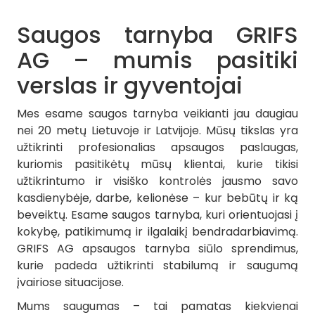
Saugos tarnyba GRIFS
AG – mumis pasitiki
verslas ir gyventojai
Mes esame saugos tarnyba veikianti jau daugiau
nei 20 metų Lietuvoje ir Latvijoje. Mūsų tikslas yra
užtikrinti profesionalias apsaugos paslaugas,
kuriomis pasitikėtų mūsų klientai, kurie tikisi
užtikrintumo ir visiško kontrolės jausmo savo
kasdienybėje, darbe, kelionėse – kur bebūtų ir ką
beveiktų. Esame saugos tarnyba, kuri orientuojasi į
kokybę, patikimumą ir ilgalaikį bendradarbiavimą.
GRIFS AG apsaugos tarnyba siūlo sprendimus,
kurie padeda užtikrinti stabilumą ir saugumą
įvairiose situacijose.
Mums saugumas – tai pamatas kiekvienai