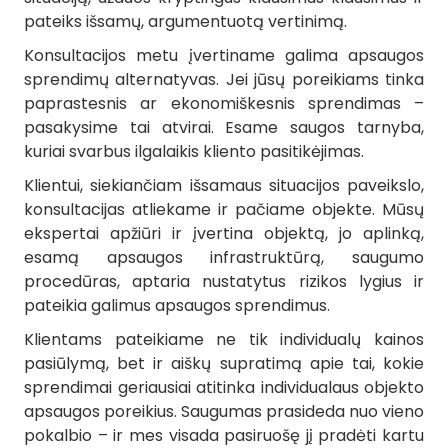
pateiks išsamų, argumentuotą vertinimą.
Konsultacijos metu įvertiname galima apsaugos
sprendimų alternatyvas. Jei jūsų poreikiams tinka
paprastesnis ar ekonomiškesnis sprendimas –
pasakysime tai atvirai. Esame saugos tarnyba,
kuriai svarbus ilgalaikis kliento pasitikėjimas.
Klientui, siekiančiam išsamaus situacijos paveikslo,
konsultacijas atliekame ir pačiame objekte. Mūsų
ekspertai apžiūri ir įvertina objektą, jo aplinką,
esamą apsaugos infrastruktūrą, saugumo
procedūras, aptaria nustatytus rizikos lygius ir
pateikia galimus apsaugos sprendimus.
Klientams pateikiame ne tik individualų kainos
pasiūlymą, bet ir aiškų supratimą apie tai, kokie
sprendimai geriausiai atitinka individualaus objekto
apsaugos poreikius. Saugumas prasideda nuo vieno
pokalbio – ir mes visada pasiruošę jį pradėti kartu