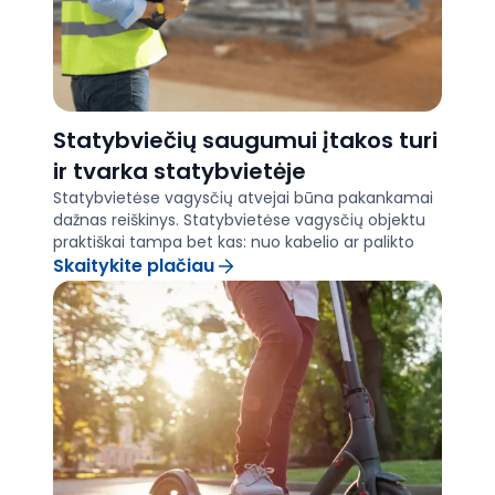
Statybviečių saugumui įtakos turi
ir tvarka statybvietėje
Statybvietėse vagysčių atvejai būna pakankamai
dažnas reiškinys. Statybvietėse vagysčių objektu
praktiškai tampa bet kas: nuo kabelio ar palikto
suktuko iki vibro plokštės ar net sunkiosios
Skaitykite plačiau
technikos kuro.