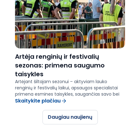
Artėja renginių ir festivalių
sezonas: primena saugumo
taisykles
Artėjant šiltajam sezonui – aktyviam lauko
renginių ir festivalių laikui, apsaugos specialistai
primena esmines taisykles, saugančias savo bei
aplinkinių sveikatą ir turtą.
Skaitykite plačiau
Daugiau naujienų