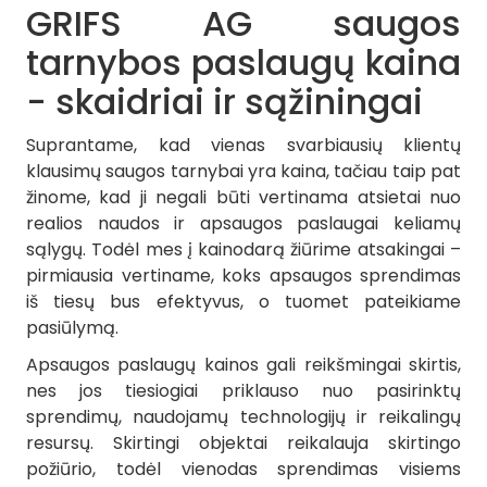
GRIFS AG saugos
tarnybos paslaugų kaina
- skaidriai ir sąžiningai
Suprantame, kad vienas svarbiausių klientų
klausimų saugos tarnybai yra kaina, tačiau taip pat
žinome, kad ji negali būti vertinama atsietai nuo
realios naudos ir apsaugos paslaugai keliamų
sąlygų. Todėl mes į kainodarą žiūrime atsakingai –
pirmiausia vertiname, koks apsaugos sprendimas
iš tiesų bus efektyvus, o tuomet pateikiame
pasiūlymą.
Apsaugos paslaugų kainos gali reikšmingai skirtis,
nes jos tiesiogiai priklauso nuo pasirinktų
sprendimų, naudojamų technologijų ir reikalingų
resursų. Skirtingi objektai reikalauja skirtingo
požiūrio, todėl vienodas sprendimas visiems