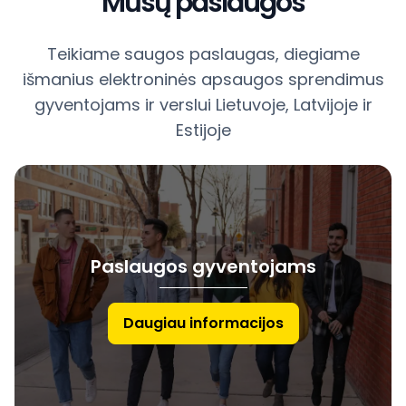
Mūsų paslaugos
Teikiame saugos paslaugas, diegiame
išmanius elektroninės apsaugos sprendimus
gyventojams ir verslui Lietuvoje, Latvijoje ir
Estijoje
Paslaugos gyventojams
Daugiau informacijos