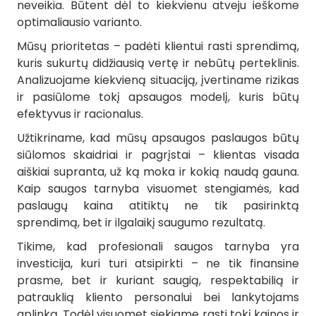
neveikia. Būtent dėl to kiekvienu atveju ieškome
optimaliausio varianto.
Mūsų prioritetas – padėti klientui rasti sprendimą,
kuris sukurtų didžiausią vertę ir nebūtų perteklinis.
Analizuojame kiekvieną situaciją, įvertiname rizikas
ir pasiūlome tokį apsaugos modelį, kuris būtų
efektyvus ir racionalus.
Užtikriname, kad mūsų apsaugos paslaugos būtų
siūlomos skaidriai ir pagrįstai – klientas visada
aiškiai supranta, už ką moka ir kokią naudą gauna.
Kaip saugos tarnyba visuomet stengiamės, kad
paslaugų kaina atitiktų ne tik pasirinktą
sprendimą, bet ir ilgalaikį saugumo rezultatą.
Tikime, kad profesionali saugos tarnyba yra
investicija, kuri turi atsipirkti – ne tik finansine
prasme, bet ir kuriant saugią, respektabilią ir
patrauklią kliento personalui bei lankytojams
aplinką. Todėl visuomet siekiame rasti tokį kainos ir