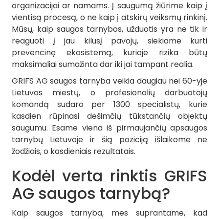
organizacijai ar namams. Į saugumą žiūrime kaip į
vientisą procesą, o ne kaip į atskirų veiksmų rinkinį.
Mūsų, kaip saugos tarnybos, užduotis yra ne tik ir
reaguoti į jau kilusį pavojų, siekiame kurti
prevencinę ekosistemą, kurioje rizika būtų
maksimaliai sumažinta dar iki jai tampant realia.
GRIFS AG saugos tarnyba veikia daugiau nei 60-yje
Lietuvos miestų, o profesionalių darbuotojų
komandą sudaro per 1300 specialistų, kurie
kasdien rūpinasi dešimčių tūkstančių objektų
saugumu. Esame viena iš pirmaujančių apsaugos
tarnybų Lietuvoje ir šią poziciją išlaikome ne
žodžiais, o kasdieniais rezultatais.
Kodėl verta rinktis GRIFS
AG saugos tarnybą?
Kaip saugos tarnyba, mes suprantame, kad