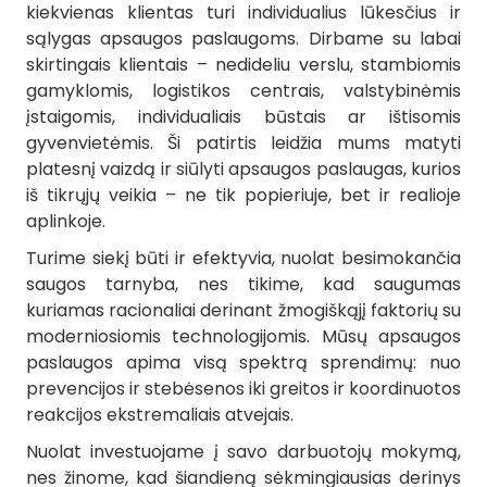
kiekvienas klientas turi individualius lūkesčius ir
sąlygas apsaugos paslaugoms. Dirbame su labai
skirtingais klientais – nedideliu verslu, stambiomis
gamyklomis, logistikos centrais, valstybinėmis
įstaigomis, individualiais būstais ar ištisomis
gyvenvietėmis. Ši patirtis leidžia mums matyti
platesnį vaizdą ir siūlyti apsaugos paslaugas, kurios
iš tikrųjų veikia – ne tik popieriuje, bet ir realioje
aplinkoje.
Turime siekį būti ir efektyvia, nuolat besimokančia
saugos tarnyba, nes tikime, kad saugumas
kuriamas racionaliai derinant žmogiškąjį faktorių su
moderniosiomis technologijomis. Mūsų apsaugos
paslaugos apima visą spektrą sprendimų: nuo
prevencijos ir stebėsenos iki greitos ir koordinuotos
reakcijos ekstremaliais atvejais.
Nuolat investuojame į savo darbuotojų mokymą,
nes žinome, kad šiandieną sėkmingiausias derinys