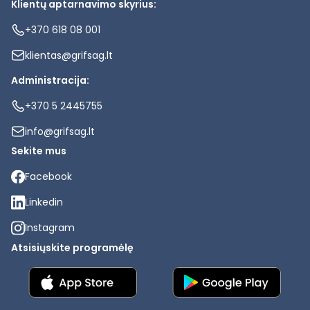
Klientų aptarnavimo skyrius:
+370 618 08 001
klientas@grifsag.lt
Administracija:
+370 5 2445755
info@grifsag.lt
Sekite mus
Facebook
Linkedin
Instagram
Atsisiųskite programėlę