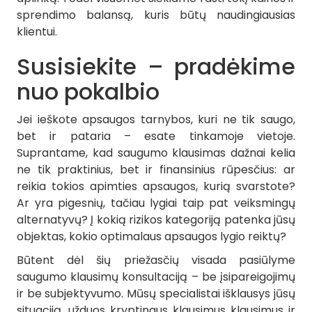
sprendimo balansą, kuris būtų naudingiausias
klientui.
Susisiekite – pradėkime
nuo pokalbio
Jei ieškote apsaugos tarnybos, kuri ne tik saugo,
bet ir pataria – esate tinkamoje vietoje.
Suprantame, kad saugumo klausimas dažnai kelia
ne tik praktinius, bet ir finansinius rūpesčius: ar
reikia tokios apimties apsaugos, kurią svarstote?
Ar yra pigesnių, tačiau lygiai taip pat veiksmingų
alternatyvų? Į kokią rizikos kategoriją patenka jūsų
objektas, kokio optimalaus apsaugos lygio reiktų?
Būtent dėl šių priežasčių visada pasiūlyme
saugumo klausimų konsultaciją – be įsipareigojimų
ir be subjektyvumo. Mūsų specialistai išklausys jūsų
situaciją, užduos kryptingus klausimus klausimus ir