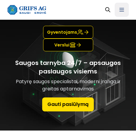
Gyventojams
Verslui
Saugos tarnyba 24/7 – apsaugos
paslaugos visiems
Patyrę saugos specialistai, moderni įranga ir
greitas aptarnavimas
Gauti pasiūlymą