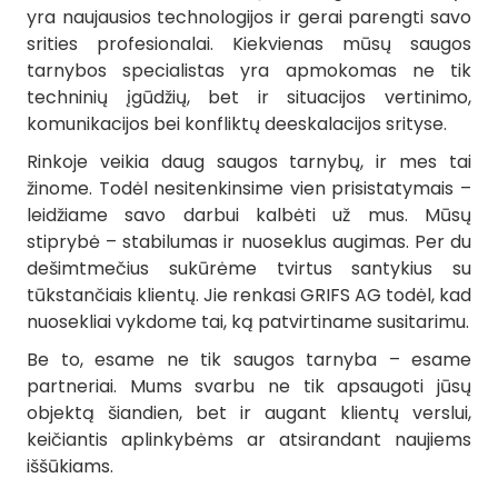
yra naujausios technologijos ir gerai parengti savo
srities profesionalai. Kiekvienas mūsų saugos
tarnybos specialistas yra apmokomas ne tik
techninių įgūdžių, bet ir situacijos vertinimo,
komunikacijos bei konfliktų deeskalacijos srityse.
Rinkoje veikia daug saugos tarnybų, ir mes tai
žinome. Todėl nesitenkinsime vien prisistatymais –
leidžiame savo darbui kalbėti už mus. Mūsų
stiprybė – stabilumas ir nuoseklus augimas. Per du
dešimtmečius sukūrėme tvirtus santykius su
tūkstančiais klientų. Jie renkasi GRIFS AG todėl, kad
nuosekliai vykdome tai, ką patvirtiname susitarimu.
Be to, esame ne tik saugos tarnyba – esame
partneriai. Mums svarbu ne tik apsaugoti jūsų
objektą šiandien, bet ir augant klientų verslui,
keičiantis aplinkybėms ar atsirandant naujiems
iššūkiams.