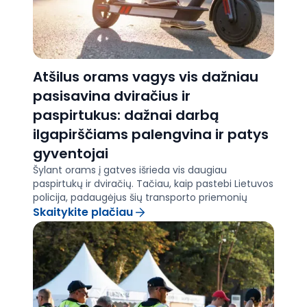
Atšilus orams vagys vis dažniau
pasisavina dviračius ir
paspirtukus: dažnai darbą
ilgapirščiams palengvina ir patys
gyventojai
Šylant orams į gatves išrieda vis daugiau
paspirtukų ir dviračių. Tačiau, kaip pastebi Lietuvos
policija, padaugėjus šių transporto priemonių
nesnaudžia ir ilgapirščiai – visoje šalyje vos per
Skaitykite plačiau
pirmuosius metų mėnesius jau užfiksuota daugiau
nei 60 dviračių ir paspirtukų vagysčių. Policijos
pareigūnai ir specialistai dalijasi dažniausiais
vagysčių scenarijais ir efektyviausiais būdais savo
turtui apsaugoti.