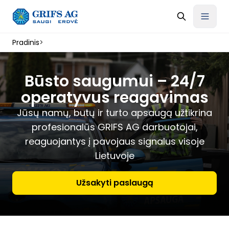
Pradinis
>
Būsto saugumui – 24/7
operatyvus reagavimas
Jūsų namų, butų ir turto apsaugą užtikrina
profesionalūs GRIFS AG darbuotojai,
reaguojantys į pavojaus signalus visoje
Lietuvoje
Užsakyti paslaugą