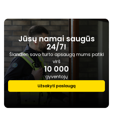
Jūsų namai saugūs
24/7!
Šiandien savo turto apsaugą mums patiki
virš
10 000
gyventojų
Užsakyti paslaugą