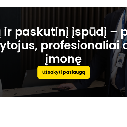
ir paskutinį įspūdį – 
ytojus, profesionalia
įmonę
Užsakyti paslaugą