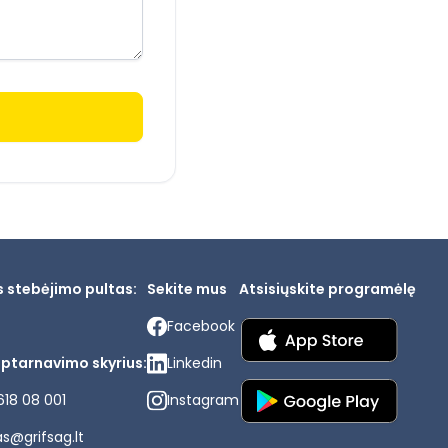
s stebėjimo pultas:
Sekite mus
Atsisiųskite programėlę
Facebook
aptarnavimo skyrius:
Linkedin
618 08 001
Instagram
as@grifsag.lt