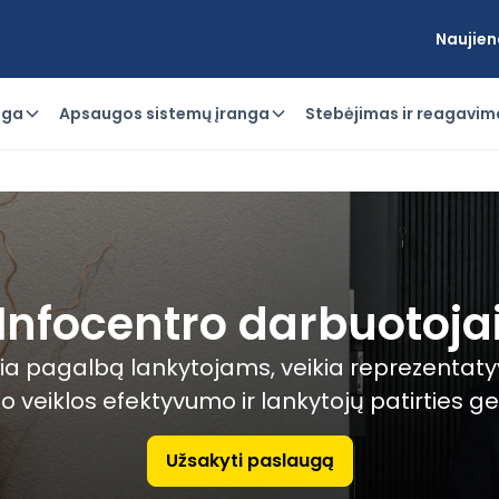
Naujien
uga
Apsaugos sistemų įranga
Stebėjimas ir reagavim
Infocentro darbuotoja
ia pagalbą lankytojams, veikia reprezentatyvia
o veiklos efektyvumo ir lankytojų patirties g
Užsakyti paslaugą