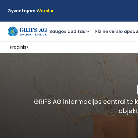
Gyventojams
Verslui
Saugos auditas
Fizinė verslo apsa
Pradinis
>
GRIFS AG informacijos centrai teik
objekt