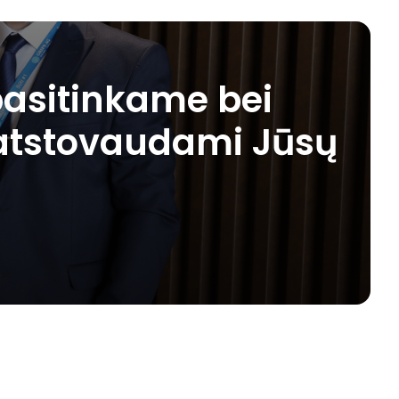
pasitinkame bei
i atstovaudami Jūsų