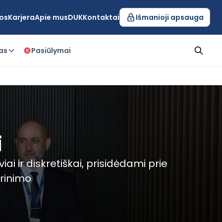
os
Karjera
Apie mus
DUK
Kontaktai
Išmanioji apsauga
as
Pasiūlymai
i
i ir diskretiškai, prisidėdami prie
erinimo