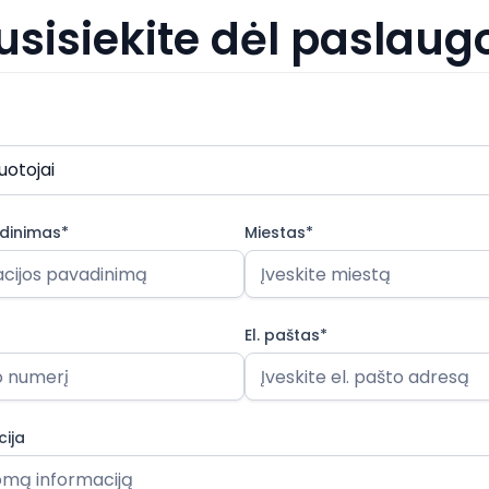
usisiekite dėl paslaug
uotojai
dinimas*
Miestas*
El. paštas*
ija