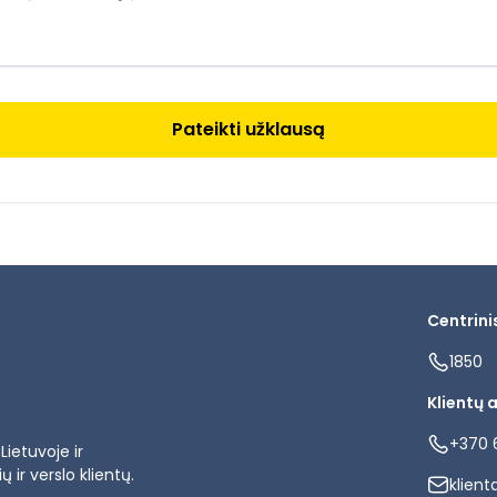
Centrini
1850
Klientų 
+370 
ietuvoje ir
 ir verslo klientų.
klient