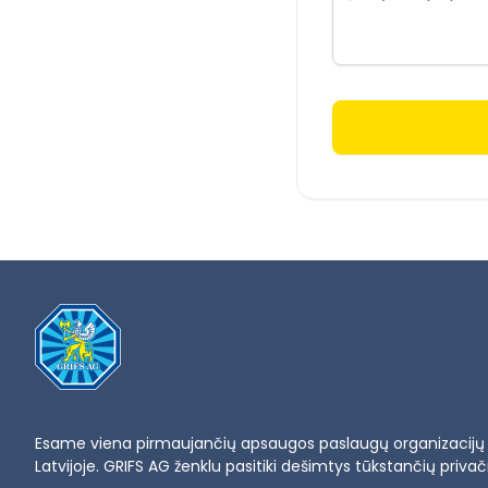
Esame viena pirmaujančių apsaugos paslaugų organizacijų L
Latvijoje. GRIFS AG ženklu pasitiki dešimtys tūkstančių privačių