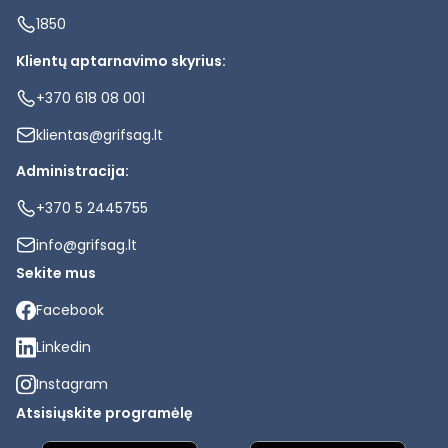
1850
Klientų aptarnavimo skyrius:
+370 618 08 001
klientas@grifsag.lt
Administracija:
+370 5 2445755
info@grifsag.lt
Sekite mus
Facebook
Linkedin
Instagram
Atsisiųskite programėlę