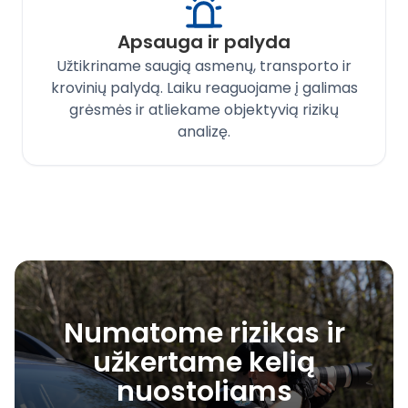
Apsauga ir palyda
Užtikriname saugią asmenų, transporto ir
krovinių palydą. Laiku reaguojame į galimas
grėsmės ir atliekame objektyvią rizikų
analizę.
Numatome rizikas ir
užkertame kelią
nuostoliams