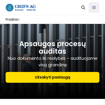
Pradinis
>
Apsaugos procesų
auditas
Nuo dokumento iki realybės – audituojame
visą grandinę
Užsakyti paslaugą