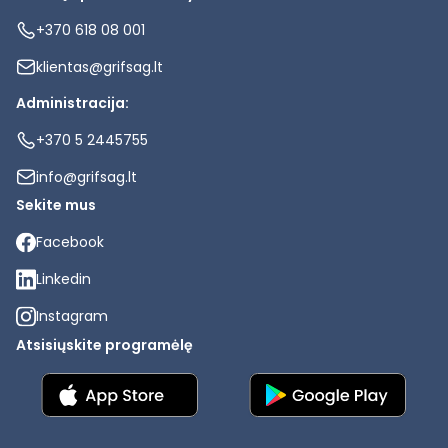
+370 618 08 001
klientas@grifsag.lt
Administracija:
+370 5 2445755
info@grifsag.lt
Sekite mus
Facebook
Linkedin
Instagram
Atsisiųskite programėlę