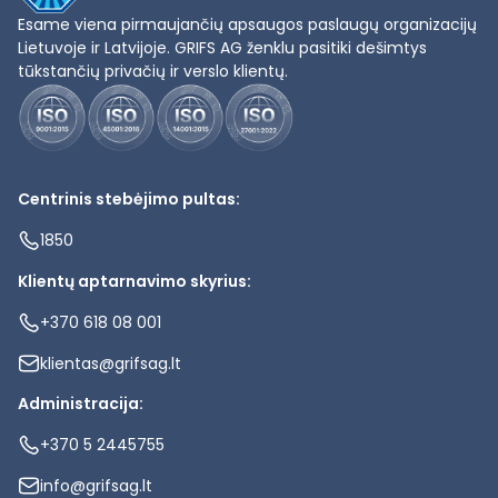
Esame viena pirmaujančių apsaugos paslaugų organizacijų
Lietuvoje ir Latvijoje. GRIFS AG ženklu pasitiki dešimtys
tūkstančių privačių ir verslo klientų.
Centrinis stebėjimo pultas:
1850
Klientų aptarnavimo skyrius:
+370 618 08 001
klientas@grifsag.lt
Administracija:
+370 5 2445755
info@grifsag.lt