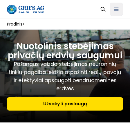
Pradinis
>
Nuotolinis stebėjimas
privačių erdvių saugumui
Pažangus vaizdo stebėjimas neuroninių
tinklų pagalba leidžia atpažinti realų pavojų
ir efektyviai apsaugoti bendruomenines
erdves
Užsakyti paslaugą