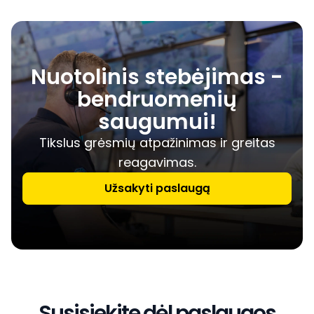
Nuotolinis stebėjimas -
bendruomenių
saugumui!
Tikslus grėsmių atpažinimas ir greitas
reagavimas.
Užsakyti paslaugą
Susisiekite dėl paslaugos