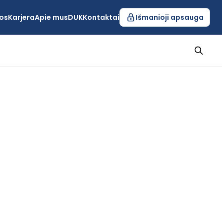
os
Karjera
Apie mus
DUK
Kontaktai
Išmanioji apsauga