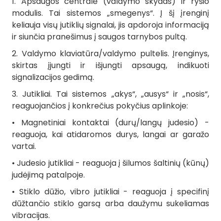
1. Apsaugos centralė (valdymo skydas) ir ryšio
modulis. Tai sistemos „smegenys“. Į šį įrenginį
keliauja visų jutiklių signalai, jis apdoroja informaciją
ir siunčia pranešimus į saugos tarnybos pultą.
2. Valdymo klaviatūra/valdymo pultelis. Įrenginys,
skirtas įjungti ir išjungti apsaugą, indikuoti
signalizacijos gedimą.
3. Jutikliai. Tai sistemos „akys“, „ausys“ ir „nosis“,
reaguojančios į konkrečius pokyčius aplinkoje:
• Magnetiniai kontaktai (durų/langų judesio) -
reaguoja, kai atidaromos durys, langai ar garažo
vartai.
• Judesio jutikliai - reaguoja į šilumos šaltinių (kūnų)
judėjimą patalpoje.
• Stiklo dūžio, vibro jutikliai - reaguoja į specifinį
dūžtančio stiklo garsą arba daužymu sukeliamas
vibracijas.