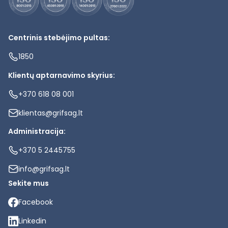
Centrinis stebėjimo pultas:
1850
Klientų aptarnavimo skyrius:
+370 618 08 001
klientas@grifsag.lt
Administracija:
+370 5 2445755
info@grifsag.lt
Sekite mus
Facebook
Linkedin