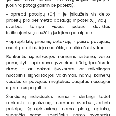
juos yra patogi galimybė patekti).
• aprėpti patalpų tūrį - jei įsilaužėlis vis dėlto
praeitų pro perimetro apsaugą ir patektų į vidų -
svarbūs tampa vidaus judesio davikliai,
indikuojantys įsilaužėlių judėjimą patalpose.
• aprėpti kitų grėsmių detekciją - gaisro pavojaus,
esant poreikiui, dujų nuotėkio, smalkių išsiskyrimo.
Renkantis signalizacijos namams sistemą, verta
pamąstyti apie savo gyvenimo būdą, įpročius ir
ritmą - ar dažnai išvykstate, ar reikalingas
nuotolinis signalizacijos valdymas, namų kamerų
vaizdas ar pavojaus mygtukas, pasijutus nesaugiai
ir prireikus pagalbai.
Šiandieną individualūs namai - skirtingi, todėl
renkantis signalizaciją namams svarbu įvertinti
patalpų išprojektavimą, namo plotą, aplinką,
supančią namą, specifinius namo gyventojų