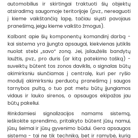
automobilius ir skirtingai traktuoti šių objektų
atsiradimą saugomoje teritorijoje (pvz., nereaguoti
į kieme vaikštančią lapę, tačiau siųsti pavojaus
pranešimą, jeigu kieme vaikšto žmogus).
Kalbant apie šių komponentų komandinį darbą -
kai sistema yra įjungta apsaugai, kiekvienas jutiklis
nuolat stebi „savo“ zoną. Jei, įsilaužėlis bandytų
laužtis, pvz., pro duris (ar kitą patekimo tašką) -
suveiktų būtent tos zonos daviklis, o signalas būtų
akimirksniu siunčiamas į centralę, kuri per ryšio
modulį akimirksniu perduotų pranešimą į saugos
tarnybos pultą, o tuo pat metu būtų įjungiamos
vidaus ir lauko sirenos, o apsaugos ekipažas jau
būtų pakeliui.
Rinkdamiesi signalizacijos namams sistemą,
ieškokite sprendimo, pritaikyto būtent jūsų namui,
jūsų šeimai ir jūsų gyvenimo būdui. Gera apsaugos
sistema - tai ne tik technika, bet ir ramybė, kurią