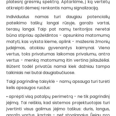
platesnį grėsmių spektrą. Aptarkime, į ką vertėtų
atkreipti dėmesį renkantis namų signalizaciją.
Individualus namas turi daugiau potencialių
pateikimo taškų: langai rūsyje, garažo vartai,
terasų langai. Taip pat namų teritorijos neretai
būna stipriau apželdintos - apsunkina matomumą
matyti, kas vyksta kieme, aplink - mažesnis žmonių
judėjimas, atokiau gyvenantys kaimynai. Viena
vertus, toks privatumas laikomas privalumu, antra
vertus - menką matomumą itin vertina įsilaužėliai.
Būtent todėl privatūs namai kiek dažniau tampa
taikiniais nei butai daugiabučiuose.
Taigi pagrindinę taisyklė - namų apsauga turi turėti
kelis apsaugos ruožus:
• aprėpti visą patalpų perimetrą - ne tik pagrindinį
įėjimą. Tai reiškia, kad sistemos projektuotojas turi
įvertinti visus galimus įėjimo taškus: duris, langus,
garažo vartus, kartais - net stoglangius (jeigu pro