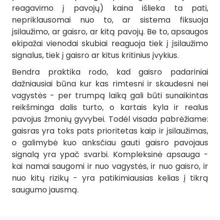
reagavimo į pavojų) kaina išlieka ta pati,
nepriklausomai nuo to, ar sistema fiksuoja
įsilaužimo, ar gaisro, ar kitą pavojų. Be to, apsaugos
ekipažai vienodai skubiai reaguoja tiek į įsilaužimo
signalus, tiek į gaisro ar kitus kritinius įvykius.
Bendra praktika rodo, kad gaisro padariniai
dažniausiai būna kur kas rimtesni ir skaudesni nei
vagystės - per trumpą laiką gali būti sunaikintas
reikšminga dalis turto, o kartais kyla ir realus
pavojus žmonių gyvybei. Todėl visada pabrėžiame:
gaisras yra toks pats prioritetas kaip ir įsilaužimas,
o galimybė kuo anksčiau gauti gaisro pavojaus
signalą yra ypač svarbi. Kompleksinė apsauga -
kai namai saugomi ir nuo vagystės, ir nuo gaisro, ir
nuo kitų rizikų - yra patikimiausias kelias į tikrą
saugumo jausmą.