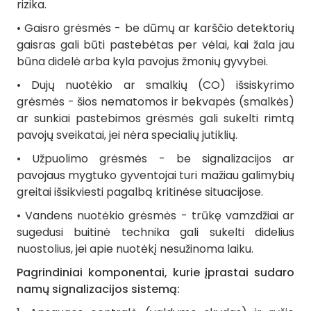
rizika.
• Gaisro grėsmės - be dūmų ar karščio detektorių
gaisras gali būti pastebėtas per vėlai, kai žala jau
būna didelė arba kyla pavojus žmonių gyvybei.
• Dujų nuotėkio ar smalkių (CO) išsiskyrimo
grėsmės - šios nematomos ir bekvapės (smalkės)
ar sunkiai pastebimos grėsmės gali sukelti rimtą
pavojų sveikatai, jei nėra specialių jutiklių.
• Užpuolimo grėsmės - be signalizacijos ar
pavojaus mygtuko gyventojai turi mažiau galimybių
greitai išsikviesti pagalbą kritinėse situacijose.
• Vandens nuotėkio grėsmės - trūkę vamzdžiai ar
sugedusi buitinė technika gali sukelti didelius
nuostolius, jei apie nuotėkį nesužinoma laiku.
Pagrindiniai komponentai, kurie įprastai sudaro
namų signalizacijos sistemą: