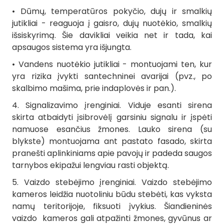
• Dūmų, temperatūros pokyčio, dujų ir smalkių
jutikliai - reaguoja į gaisro, dujų nuotėkio, smalkių
išsiskyrimą. Šie davikliai veikia net ir tada, kai
apsaugos sistema yra išjungta.
• Vandens nuotėkio jutikliai - montuojami ten, kur
yra rizika įvykti santechninei avarijai (pvz., po
skalbimo mašima, prie indaplovės ir pan.).
4. Signalizavimo įrenginiai. Viduje esanti sirena
skirta atbaidyti įsibrovėlį garsiniu signalu ir įspėti
namuose esančius žmones. Lauko sirena (su
blykste) montuojama ant pastato fasado, skirta
pranešti aplinkiniams apie pavojų ir padeda saugos
tarnybos ekipažui lengviau rasti objektą.
5. Vaizdo stebėjimo įrenginiai. Vaizdo stebėjimo
kameros leidžia nuotoliniu būdu stebėti, kas vyksta
namų teritorijoje, fiksuoti įvykius. Šiandieninės
vaizdo kameros gali atpažinti žmones, gyvūnus ar