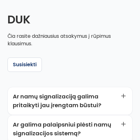
DUK
Čia rasite dažniausius atsakymus į rūpimus
klausimus.
Susisiekti
Ar namų signalizaciją galima
pritaikyti jau įrengtam būstui?
Taip, šiuolaikiniai sprendimai leidžia sistemas diegti ir
Ar galima palaipsniui plėsti namų
jau gyvenamuose namuose, neardant apdailos ir
nekeičiant esamos infrastruktūros.
signalizacijos sistemą?