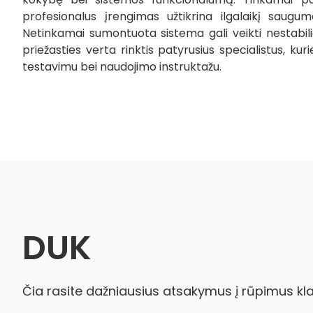
profesionalus įrengimas užtikrina ilgalaikį saug
Netinkamai sumontuota sistema gali veikti nestabilia
priežasties verta rinktis patyrusius specialistus, kur
testavimu bei naudojimo instruktažu.
DUK
Čia rasite dažniausius atsakymus į rūpimus kl