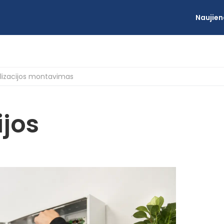
Naujien
lizacijos montavimas
jos