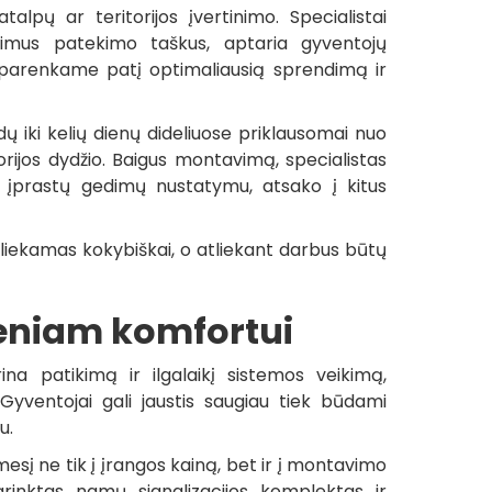
lpų ar teritorijos įvertinimo. Specialistai
alimus patekimo taškus, aptaria gyventojų
u parenkame patį optimaliausią sprendimą ir
 iki kelių dienų dideliuose priklausomai nuo
ijos dydžio. Baigus montavimą, specialistas
 įprastų gedimų nustatymu, atsako į kitus
liekamas kokybiškai, o atliekant darbus būtų
eniam komfortui
na patikimą ir ilgalaikį sistemos veikimą,
 Gyventojai gali jaustis saugiau tiek būdami
u.
į ne tik į įrangos kainą, bet ir į montavimo
inktas namų signalizacijos komplektas ir