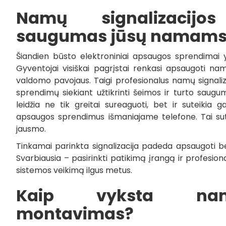
Namų signalizacij
saugumas jūsų namam
Šiandien būsto elektroniniai apsaugos sprendimai 
Gyventojai visiškai pagrįstai renkasi apsaugoti nam
valdomo pavojaus. Taigi profesionalus namų signal
sprendimų siekiant užtikrinti šeimos ir turto saug
leidžia ne tik greitai sureaguoti, bet ir suteikia 
apsaugos sprendimus išmaniajame telefone. Tai sut
jausmo.
Tinkamai parinkta signalizacija padeda apsaugoti b
Svarbiausia – pasirinkti patikimą įrangą ir profesiona
sistemos veikimą ilgus metus.
Kaip vyksta namų
montavimas?