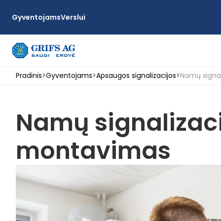
Gyventojams
Verslui
Pradinis
>
Gyventojams
>
Apsaugos signalizacijos
>
Namų signa
Namų signalizaci
montavimas