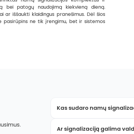
umą bei patogų naudojimą kiekvieną dieną.
i ar iššaukti klaidingus pranešimus. Dėl šios
ie pasirūpins ne tik įrengimu, bet ir sistemos
Kas sudaro namų signaliza
Standartinis namų signalizacijos kom
ausimus.
judesio daviklius, durų arba langų kon
Ar signalizaciją galima vald
mobiliosios programėlės.