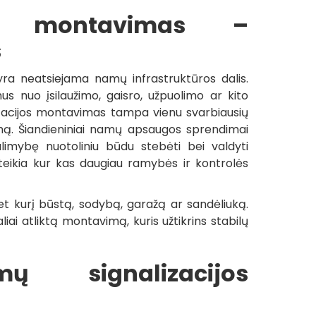
os montavimas –
s
yra neatsiejama namų infrastruktūros dalis.
us nuo įsilaužimo, gaisro, užpuolimo ar kito
izacijos montavimas tampa vienu svarbiausių
umą. Šiandieniniai namų apsaugos sprendimai
galimybę nuotoliniu būdu stebėti bei valdyti
eikia kur kas daugiau ramybės ir kontrolės
et kurį būstą, sodybą, garažą ar sandėliuką.
liai atliktą montavimą, kuris užtikrins stabilų
 signalizacijos