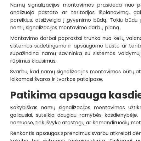
Namų signalizacijos montavimas prasideda nuo pata
analizuoja pastato ar teritorijos išplanavimą, g
poreikius, atsižvelgia į gyvenimo būdą. Tokiu būd
namų signalizacijos montavimo darbų planą.
Montavimo darbai paprastai trunka nuo kelių valandų
sistemos sudėtingumo ir apsaugomo būsto ar teritor
supažindina namų savininką su sistemos valdymu,
rūpimus klausimus.
Svarbu, kad namų signalizacijos montavimas būtų at
laikomasi švaros ir tvarkos patalpose.
Patikima apsauga kasdi
Kokybiškas namų signalizacijos montavimas užtikri
galiausiai, suteikia daugiau ramybės kasdienybėje.
namuose, tiek išvykę atostogų ar komandiruočių met
Renkantis apsaugos sprendimus svarbu atkreipti dėmes
kokybę bei sistemos funkcionalumą. Tinkamai par