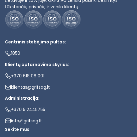
Lietuvoje ir Latvijoje. GRIFS AG ženklu pasitiki dešimtys
tūkstančių privačių ir verslo klientų.
Centrinis stebėjimo pultas:
1850
Klientų aptarnavimo skyrius:
+370 618 08 001
klientas@grifsag.lt
Administracija:
+370 5 2445755
info@grifsag.lt
Sekite mus