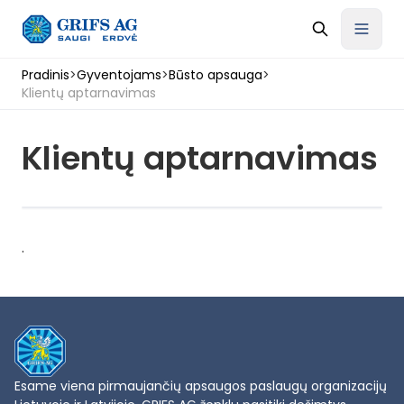
Pradinis
>
Gyventojams
>
Būsto apsauga
>
Klientų aptarnavimas
Klientų aptarnavimas
.
Esame viena pirmaujančių apsaugos paslaugų organizacijų