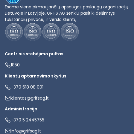
Esame viena pirmaujančių apsaugos paslaugų organizacijų
Lietuvoje ir Latvijoje. GRIFS AG ženklu pasitiki dešimtys
tūkstančių privačių ir verslo klientų.
Centrinis stebėjimo pultas:
1850
Klientų aptarnavimo skyrius:
+370 618 08 001
klientas@grifsag.lt
Administracija:
+370 5 2445755
info@grifsag.lt